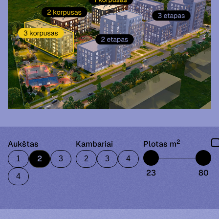
2
Aukštas
Kambariai
Plotas m
2
1
3
2
3
4
23
80
4