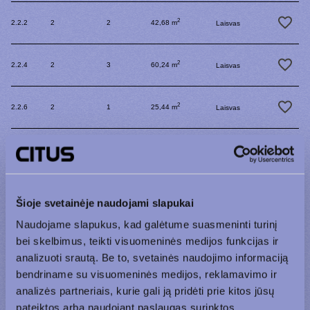
2
2.2.2
2
2
42,68 m
Laisvas
2
2.2.4
2
3
60,24 m
Laisvas
2
2.2.6
2
1
25,44 m
Laisvas
2
2.2.7
2
2
46,3 m
Laisvas
2
2.2.8
2
4
78,06 m
Laisvas
Šioje svetainėje naudojami slapukai
Naudojame slapukus, kad galėtume suasmeninti turinį
2
2.2.9
2
3
60,35 m
Laisvas
bei skelbimus, teikti visuomeninės medijos funkcijas ir
analizuoti srautą. Be to, svetainės naudojimo informaciją
bendriname su visuomeninės medijos, reklamavimo ir
2
2.2.10
2
2
43,73 m
Laisvas
analizės partneriais, kurie gali ją pridėti prie kitos jūsų
pateiktos arba naudojant paslaugas surinktos