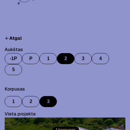
Atgal
Aukštas
-1P
P
1
2
3
4
5
Korpusas
1
2
3
Vieta projekte