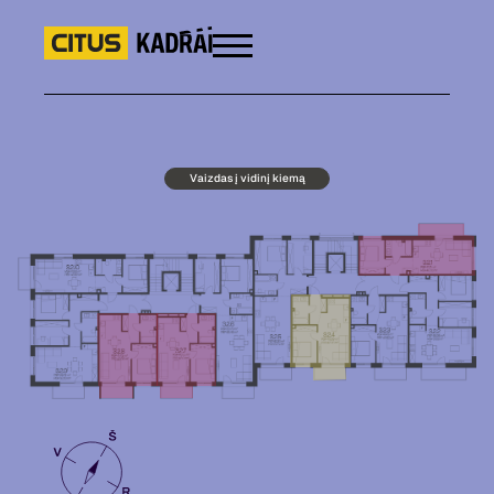
Vaizdas į vidinį kiemą