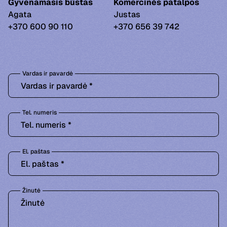
Gyvenamasis būstas
Komercinės patalpos
Agata
Justas
+370 600 90 110
+370 656 39 742
Vardas ir pavardė
Tel. numeris
El. paštas
Žinutė