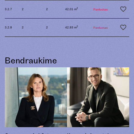
2
3.2.7
2
2
42,01 m
Parduotas
2
3.2.8
2
2
42,93 m
Parduotas
Bendraukime