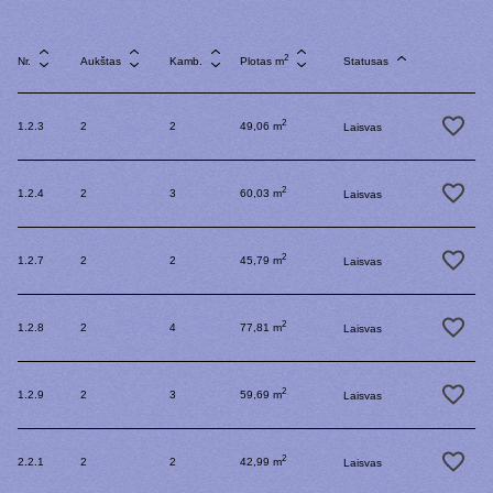
2
Nr.
Aukštas
Kamb.
Plotas m
Statusas
2
1.2.3
2
2
49,06 m
Laisvas
2
1.2.4
2
3
60,03 m
Laisvas
2
1.2.7
2
2
45,79 m
Laisvas
2
1.2.8
2
4
77,81 m
Laisvas
2
1.2.9
2
3
59,69 m
Laisvas
2
2.2.1
2
2
42,99 m
Laisvas