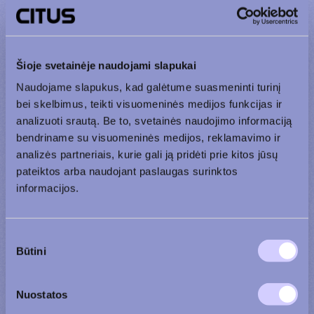
+370 600 90 110
+370 656 39 742
Šioje svetainėje naudojami slapukai
Vardas ir pavardė
Naudojame slapukus, kad galėtume suasmeninti turinį
bei skelbimus, teikti visuomeninės medijos funkcijas ir
analizuoti srautą. Be to, svetainės naudojimo informaciją
Tel. numeris
bendriname su visuomeninės medijos, reklamavimo ir
analizės partneriais, kurie gali ją pridėti prie kitos jūsų
pateiktos arba naudojant paslaugas surinktos
El. paštas
informacijos.
Sutikimo
Žinutė
Būtini
pasirinkimas
Nuostatos