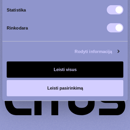
Statistika
Susipažinau su
Rinkodara
privatumo politika
Rodyti informaciją
Leisti visus
Leisti pasirinkimą