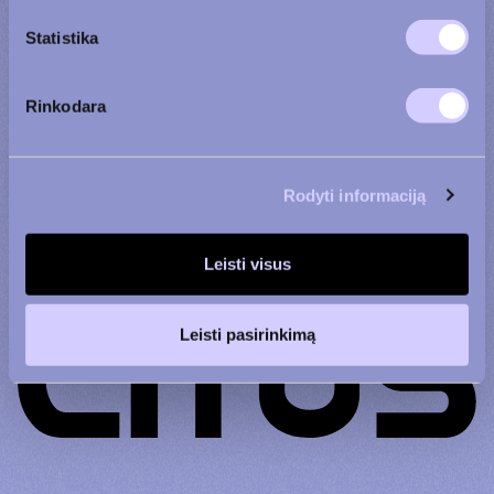
Statistika
Susipažinau su
Rinkodara
privatumo politika
Rodyti informaciją
Leisti visus
Leisti pasirinkimą