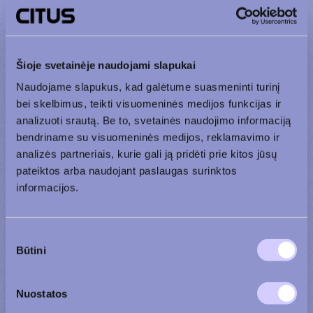
+370 600 90 110
+370 656 39 742
Šioje svetainėje naudojami slapukai
Vardas ir pavardė
Naudojame slapukus, kad galėtume suasmeninti turinį
bei skelbimus, teikti visuomeninės medijos funkcijas ir
analizuoti srautą. Be to, svetainės naudojimo informaciją
Tel. numeris
bendriname su visuomeninės medijos, reklamavimo ir
analizės partneriais, kurie gali ją pridėti prie kitos jūsų
pateiktos arba naudojant paslaugas surinktos
El. paštas
informacijos.
Sutikimo
Žinutė
Būtini
pasirinkimas
Nuostatos