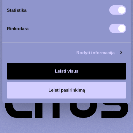
Statistika
Susipažinau su
Rinkodara
privatumo politika
Rodyti informaciją
Leisti visus
Leisti pasirinkimą