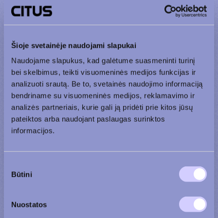
+370 600 90 110
+370 656 39 742
Šioje svetainėje naudojami slapukai
Vardas ir pavardė
Naudojame slapukus, kad galėtume suasmeninti turinį
bei skelbimus, teikti visuomeninės medijos funkcijas ir
analizuoti srautą. Be to, svetainės naudojimo informaciją
Tel. numeris
bendriname su visuomeninės medijos, reklamavimo ir
analizės partneriais, kurie gali ją pridėti prie kitos jūsų
pateiktos arba naudojant paslaugas surinktos
El. paštas
informacijos.
Sutikimo
Žinutė
Būtini
pasirinkimas
Nuostatos