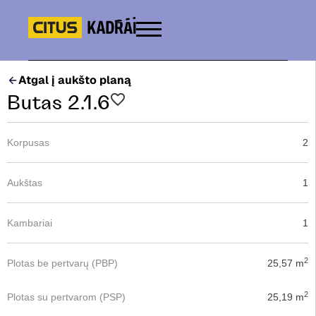
Atgal į aukšto planą
Butas 2.1.6
Korpusas
2
Aukštas
1
Kambariai
1
2
Plotas be pertvarų (PBP)
25,57 m
2
Plotas su pertvarom (PSP)
25,19 m