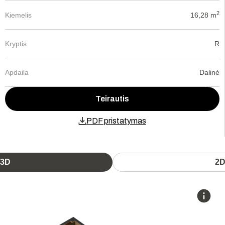
2
Kiemelis
16,28 m
Kryptis
R
Apdaila
Dalinė
Teirautis
PDF pristatymas
3D
2