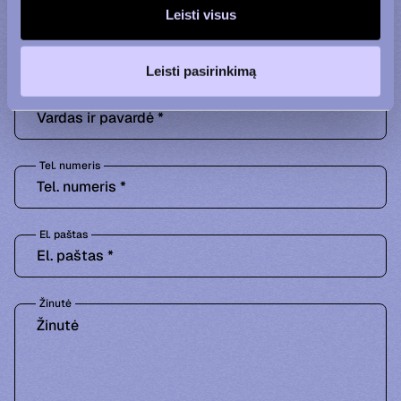
+370 600 90 110
+370 656 39 742
Leisti visus
Leisti pasirinkimą
Vardas ir pavardė
Tel. numeris
El. paštas
Žinutė