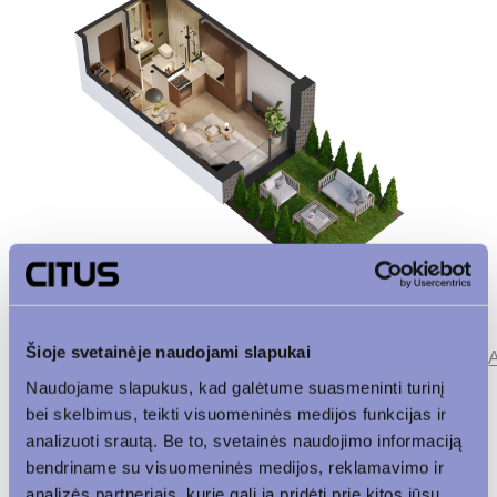
Šioje svetainėje naudojami slapukai
Parkingas
Patalpos aukšte
Korpusas
Naudojame slapukus, kad galėtume suasmeninti turinį
bei skelbimus, teikti visuomeninės medijos funkcijas ir
Vaizdas į vidinį kiemą
analizuoti srautą. Be to, svetainės naudojimo informaciją
bendriname su visuomeninės medijos, reklamavimo ir
analizės partneriais, kurie gali ją pridėti prie kitos jūsų