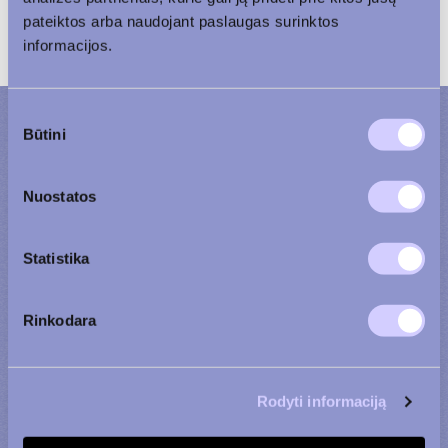
pateiktos arba naudojant paslaugas surinktos
informacijos.
Sutikimo
Būtini
pasirinkimas
Bendraukime
Nuostatos
Statistika
Rinkodara
Rodyti informaciją
Gyvenamasis būstas
Komercinės patalpos
Agata
Justas