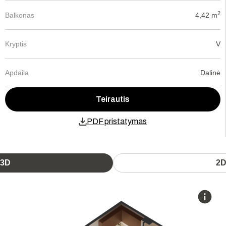
2
Balkonas
4,42 m
Kryptis
V
Apdaila
Dalinė
Teirautis
PDF pristatymas
3D
2