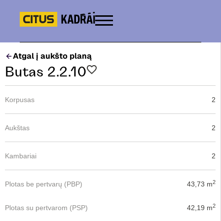
Atgal į aukšto planą
Butas 2.2.10
Korpusas
2
Aukštas
2
Kambariai
2
2
Plotas be pertvarų (PBP)
43,73 m
2
Plotas su pertvarom (PSP)
42,19 m