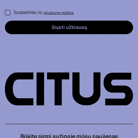
Susipažinau su
privatumo politika
Būkite pirmi sužinoję mūsų naujienas