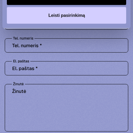
Leisti pasirinkimą
Vardas ir pavardė
Tel. numeris
El. paštas
Žinutė