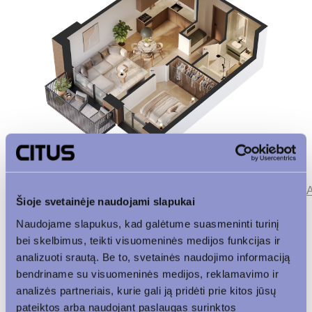
Parkingas
Patalpos aukšte
Korpusas
Šioje svetainėje naudojami slapukai
Naudojame slapukus, kad galėtume suasmeninti turinį
Vaizdas į vidinį kiemą
bei skelbimus, teikti visuomeninės medijos funkcijas ir
analizuoti srautą. Be to, svetainės naudojimo informaciją
bendriname su visuomeninės medijos, reklamavimo ir
analizės partneriais, kurie gali ją pridėti prie kitos jūsų
pateiktos arba naudojant paslaugas surinktos