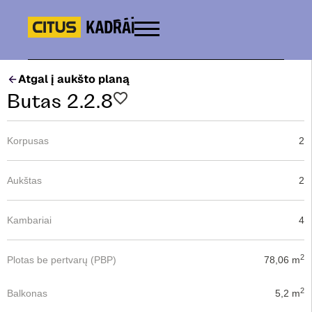
Atgal į aukšto planą
Butas 2.2.8
Korpusas
2
Aukštas
2
Kambariai
4
2
Plotas be pertvarų (PBP)
78,06 m
2
Balkonas
5,2 m