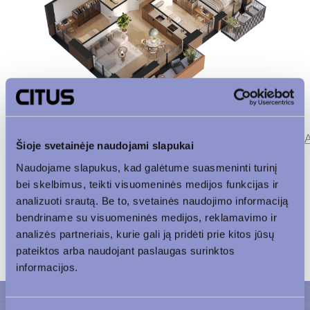
Parkingas
Patalpos aukšte
Korpusas
Šioje svetainėje naudojami slapukai
Naudojame slapukus, kad galėtume suasmeninti turinį
Vaizdas į vidinį kiemą
bei skelbimus, teikti visuomeninės medijos funkcijas ir
analizuoti srautą. Be to, svetainės naudojimo informaciją
bendriname su visuomeninės medijos, reklamavimo ir
analizės partneriais, kurie gali ją pridėti prie kitos jūsų
pateiktos arba naudojant paslaugas surinktos
informacijos.