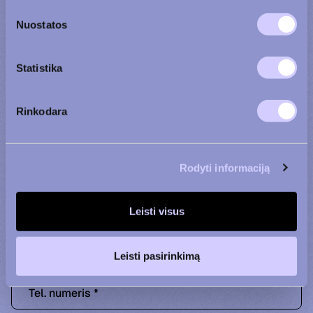
Nuostatos
Statistika
Rinkodara
Gyvenamasis būstas
Komercinės patalpos
Agata
Justas
+370 600 90 110
+370 656 39 742
Rodyti informaciją
Leisti visus
Vardas ir pavardė
Leisti pasirinkimą
Tel. numeris