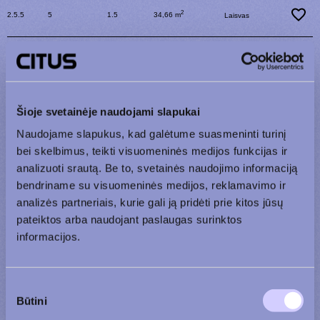
2
2.5.5
5
1.5
34,66 m
Laisvas
2
1.2.5
2
1.5
34,58 m
Parduotas
2
1.3.5
3
1.5
34,58 m
Parduotas
Šioje svetainėje naudojami slapukai
Naudojame slapukus, kad galėtume suasmeninti turinį
2
2.2.5
2
1.5
34,66 m
Parduotas
bei skelbimus, teikti visuomeninės medijos funkcijas ir
analizuoti srautą. Be to, svetainės naudojimo informaciją
bendriname su visuomeninės medijos, reklamavimo ir
2
2.3.5
3
1.5
34,66 m
Parduotas
analizės partneriais, kurie gali ją pridėti prie kitos jūsų
pateiktos arba naudojant paslaugas surinktos
informacijos.
Bendraukime
Sutikimo
Būtini
pasirinkimas