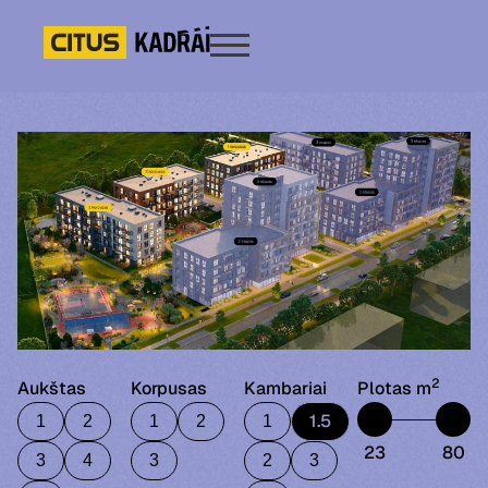
2
Aukštas
Korpusas
Kambariai
Plotas m
1.5
1
2
1
2
1
23
80
3
4
3
2
3