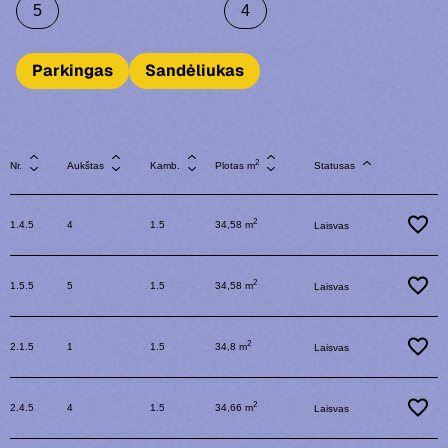
5
4
Parkingas
Sandėliukas
2
Nr.
Aukštas
Kamb.
Plotas m
Statusas
2
1.4.5
4
1.5
34,58 m
Laisvas
2
1.5.5
5
1.5
34,58 m
Laisvas
2
2.1.5
1
1.5
34,8 m
Laisvas
2
2.4.5
4
1.5
34,66 m
Laisvas