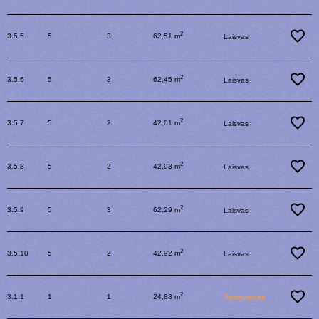
2
3.5.5
5
3
62,51 m
Laisvas
2
3.5.6
5
3
62,45 m
Laisvas
2
3.5.7
5
2
42,01 m
Laisvas
2
3.5.8
5
2
42,93 m
Laisvas
2
3.5.9
5
3
62,29 m
Laisvas
2
3.5.10
5
2
42,92 m
Laisvas
2
3.1.1
1
1
24,88 m
Rezervuotas