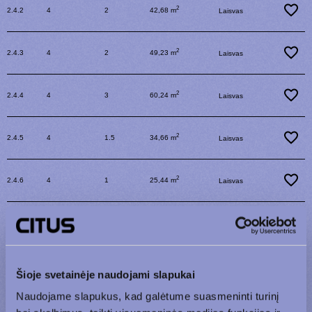
2
2.4.2
4
2
42,68 m
Laisvas
2
2.4.3
4
2
49,23 m
Laisvas
2
2.4.4
4
3
60,24 m
Laisvas
2
2.4.5
4
1.5
34,66 m
Laisvas
2
2.4.6
4
1
25,44 m
Laisvas
2
2.4.7
4
2
46,3 m
Laisvas
2
2.4.8
4
4
78,06 m
Laisvas
Šioje svetainėje naudojami slapukai
Naudojame slapukus, kad galėtume suasmeninti turinį
2
2.4.9
4
3
60,35 m
Laisvas