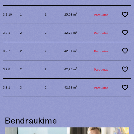
2
3.1.10
1
1
25,03 m
Parduotas
2
3.2.1
2
2
42,78 m
Parduotas
2
3.2.7
2
2
42,01 m
Parduotas
2
3.2.8
2
2
42,93 m
Parduotas
2
3.3.1
3
2
42,78 m
Parduotas
Bendraukime