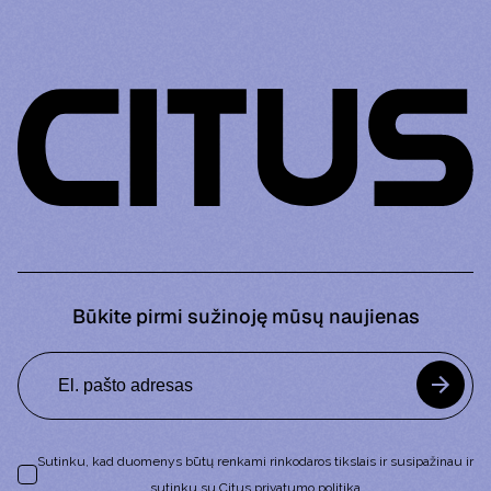
Būkite pirmi sužinoję mūsų naujienas
Sutinku, kad duomenys būtų renkami rinkodaros tikslais ir susipažinau ir
sutinku su Citus
privatumo politika