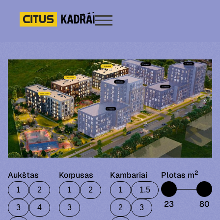
2
Aukštas
Korpusas
Kambariai
Plotas m
1
2
1
2
1
1.5
23
80
3
4
3
2
3