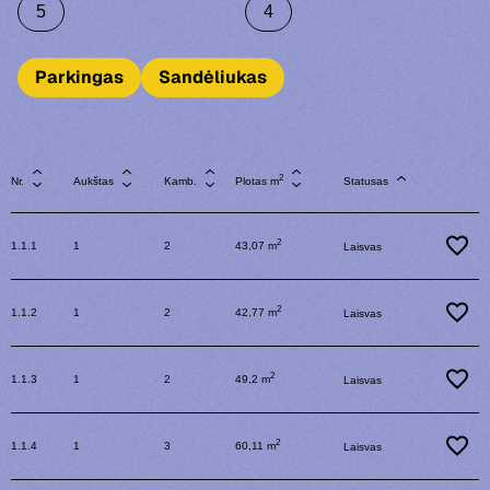
5
4
Parkingas
Sandėliukas
2
Nr.
Aukštas
Kamb.
Plotas m
Statusas
2
1.1.1
1
2
43,07 m
Laisvas
2
1.1.2
1
2
42,77 m
Laisvas
2
1.1.3
1
2
49,2 m
Laisvas
2
1.1.4
1
3
60,11 m
Laisvas