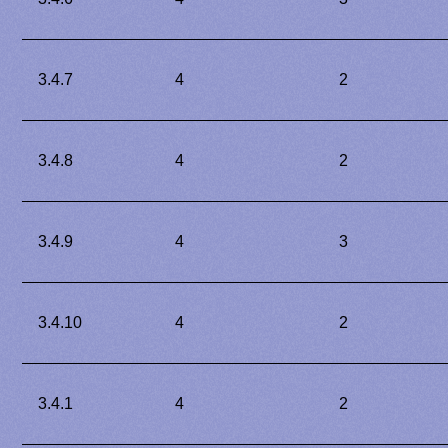
3.4.7
4
2
3.4.8
4
2
3.4.9
4
3
3.4.10
4
2
3.4.1
4
2