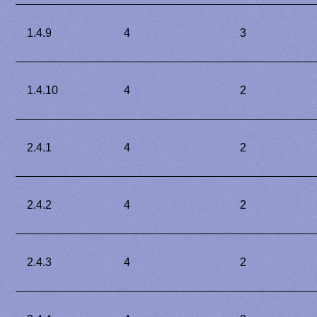
1.4.9
4
3
1.4.10
4
2
2.4.1
4
2
2.4.2
4
2
2.4.3
4
2