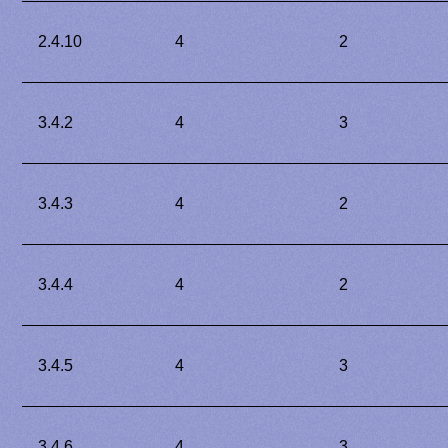
2.4.10
4
2
3.4.2
4
3
3.4.3
4
2
3.4.4
4
2
3.4.5
4
3
3.4.6
4
3