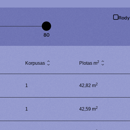
Rodyt
80
2
Korpusas
Plotas m
2
1
42,82 m
2
1
42,59 m