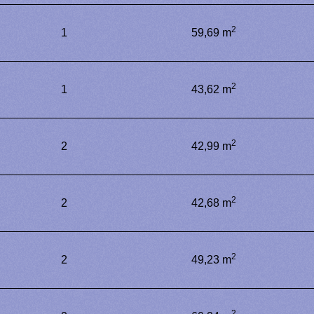
2
1
59,69 m
2
1
43,62 m
2
2
42,99 m
2
2
42,68 m
2
2
49,23 m
2