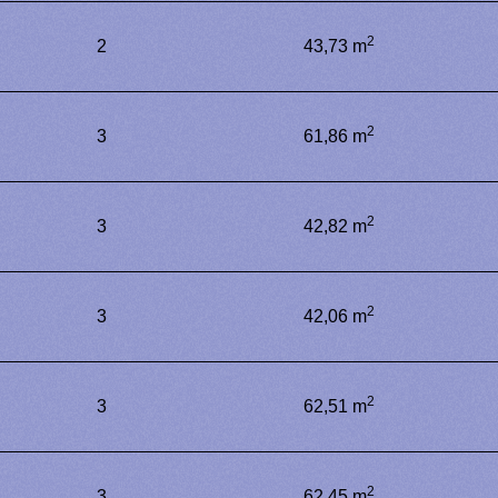
2
2
43,73 m
2
3
61,86 m
2
3
42,82 m
2
3
42,06 m
2
3
62,51 m
2
3
62,45 m