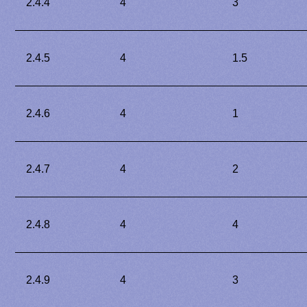
2.4.4
4
3
2.4.5
4
1.5
2.4.6
4
1
2.4.7
4
2
2.4.8
4
4
2.4.9
4
3