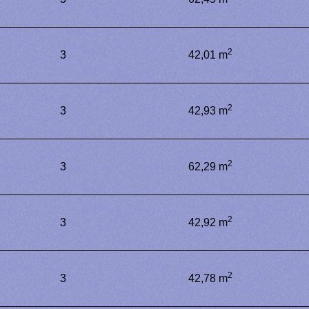
2
3
42,01 m
2
3
42,93 m
2
3
62,29 m
2
3
42,92 m
2
3
42,78 m