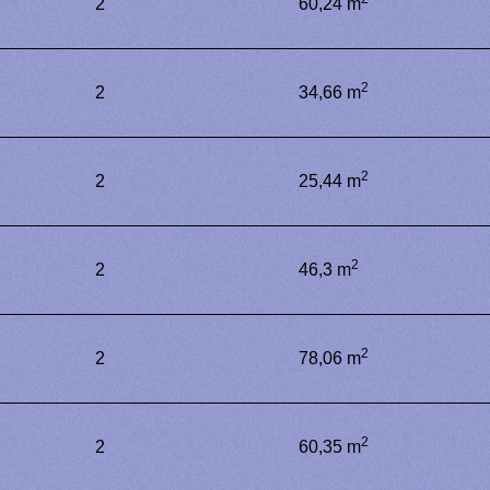
2
60,24 m
2
2
34,66 m
2
2
25,44 m
2
2
46,3 m
2
2
78,06 m
2
2
60,35 m