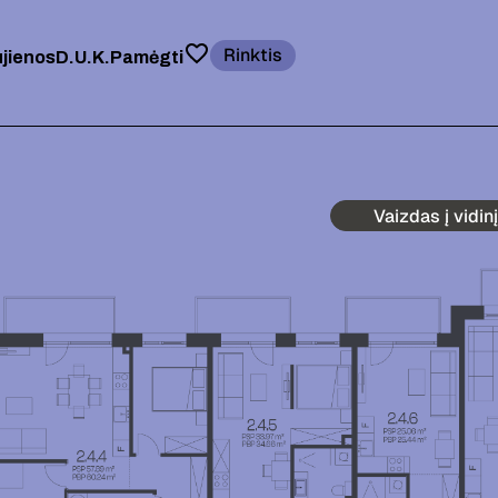
Rinktis
jienos
D.U.K.
Pamėgti
Vaizdas į vidin