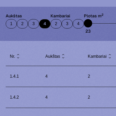
2
Aukštas
Kambariai
Plotas m
4
1
2
3
2
3
4
23
Nr.
Aukštas
Kambariai
1.4.1
4
2
1.4.2
4
2