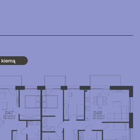
į kiemą