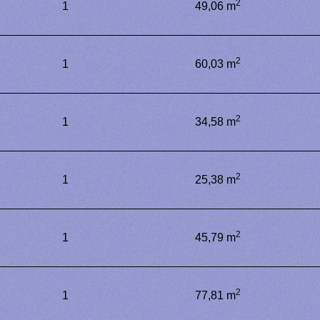
2
1
49,06 m
2
1
60,03 m
2
1
34,58 m
2
1
25,38 m
2
1
45,79 m
2
1
77,81 m