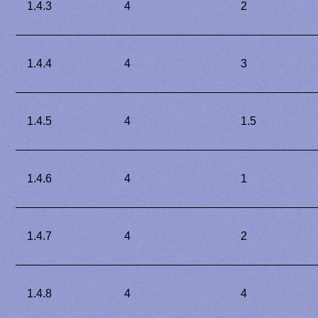
1.4.3
4
2
1.4.4
4
3
1.4.5
4
1.5
1.4.6
4
1
1.4.7
4
2
1.4.8
4
4