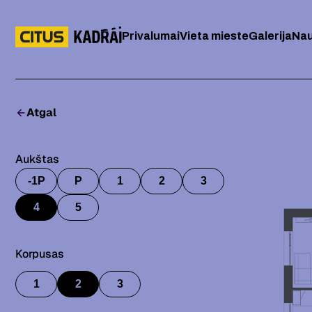
Privalumai
Vieta mieste
Galerija
Nau
Atgal
Aukštas
-1P
P
1
2
3
4
5
Korpusas
1
2
3