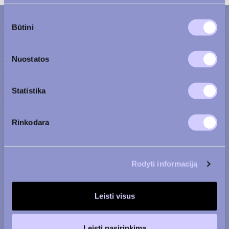
Sutikimo
Būtini
pasirinkimas
Bendraukime
Nuostatos
Statistika
Rinkodara
Rodyti informaciją
Gyvenamasis būstas
Komercinės patalpos
Agata
Justas
Leisti visus
+370 600 90 110
+370 656 39 742
Leisti pasirinkimą