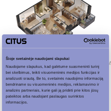
Šioje svetainėje naudojami slapukai
Parkingas
Patalpos aukšte
Korpusas
Naudojame slapukus, kad galėtume suasmeninti turinį
bei skelbimus, teikti visuomeninės medijos funkcijas ir
analizuoti srautą. Be to, svetainės naudojimo informaciją
Vaizdas į vidinį kiemą
bendriname su visuomeninės medijos, reklamavimo ir
analizės partneriais, kurie gali ją pridėti prie kitos jūsų
pateiktos arba naudojant paslaugas surinktos
informacijos.