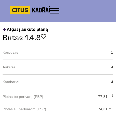
Atgal į aukšto planą
Butas 1.4.8
Korpusas
1
Aukštas
4
Kambariai
4
2
Plotas be pertvarų (PBP)
77,81 m
2
Plotas su pertvarom (PSP)
74,31 m