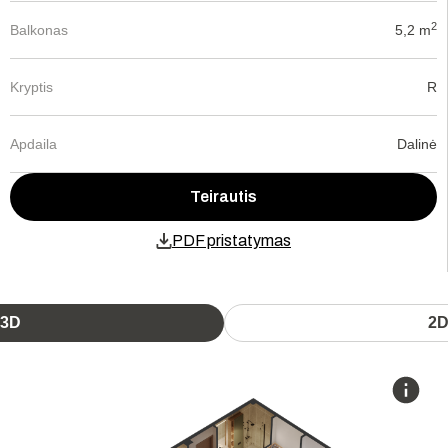
2
Balkonas
5,2 m
Kryptis
R
Apdaila
Dalinė
Teirautis
PDF pristatymas
3D
2