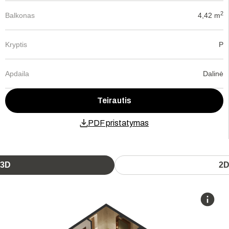
2
Balkonas
4,42 m
Kryptis
P
Apdaila
Dalinė
Teirautis
PDF pristatymas
3D
2