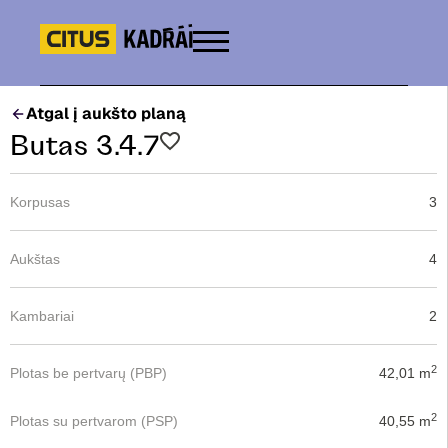
Atgal į aukšto planą
Butas 3.4.7
Korpusas
3
Aukštas
4
Kambariai
2
2
Plotas be pertvarų (PBP)
42,01 m
2
Plotas su pertvarom (PSP)
40,55 m