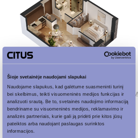
Šioje svetainėje naudojami slapukai
Naudojame slapukus, kad galėtume suasmeninti turinį
Parkingas
bei skelbimus, teikti visuomeninės medijos funkcijas ir
Patalpos aukšte
Korpusas
analizuoti srautą. Be to, svetainės naudojimo informaciją
bendriname su visuomeninės medijos, reklamavimo ir
Vaizdas į vidinį kiemą
analizės partneriais, kurie gali ją pridėti prie kitos jūsų
pateiktos arba naudojant paslaugas surinktos
informacijos.