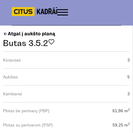
Atgal į aukšto planą
Butas 3.5.2
Korpusas
3
Aukštas
5
Kambariai
3
2
Plotas be pertvarų (PBP)
61,86 m
2
Plotas su pertvarom (PSP)
59,25 m