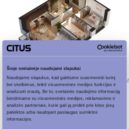
Šioje svetainėje naudojami slapukai
Naudojame slapukus, kad galėtume suasmeninti turinį
Parkingas
Patalpos aukšte
Korpusas
bei skelbimus, teikti visuomeninės medijos funkcijas ir
analizuoti srautą. Be to, svetainės naudojimo informaciją
bendriname su visuomeninės medijos, reklamavimo ir
Vaizdas į vidinį kiemą
analizės partneriais, kurie gali ją pridėti prie kitos jūsų
pateiktos arba naudojant paslaugas surinktos
informacijos.