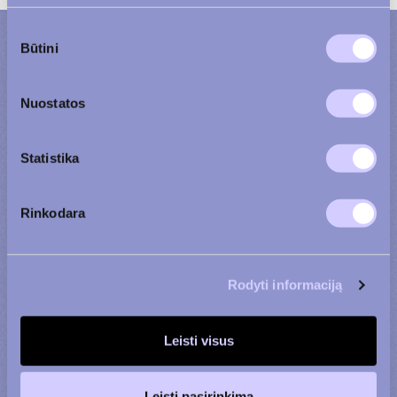
Sutikimo
Būtini
pasirinkimas
Bendraukime
Nuostatos
Statistika
Rinkodara
Rodyti informaciją
Gyvenamasis būstas
Komercinės patalpos
Agata
Justas
Leisti visus
+370 600 90 110
+370 656 39 742
Leisti pasirinkimą