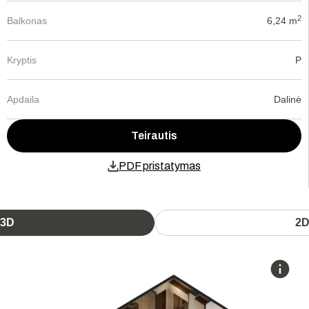
2
Balkonas
6,24 m
Kryptis
P
Apdaila
Dalinė
Teirautis
PDF pristatymas
3D
2